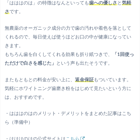
「はははのは」の特徴はなんといっても
歯への優しさ
と
気軽
さ
です。
無農薬のオーガニック成分の力で歯の汚れや着色を落として
くれるので、毎日使えば使うほどお口の中が健康になってい
きます。
もちろん歯を白くしてくれる効果も折り紙つきで、
「1回使っ
ただけで白さを感じた」
という声も出たそうです。
またもともとの料金が安い上に、
返金保証
もついています。
気軽にホワイトニング歯磨き粉をはじめて見たいという方に
は、おすすめです。
・はははのはのメリット・デメリットをまとめた記事はこち
ら（準備中）
・はははのはの公式サイトは
こちら